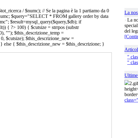
ot_ricerca / $numc); // Se la pagina è la 1 partiamo da 0
La nos
$numc; $query="SELECT * FROM gallery order by data
La no
c"; $result=mysql_query($query,$db); if
special
t)) { ?>
100) { $cutsize = strrpos (substr
del leg
00), ""); $this_descrizione_temp =
[Conti
, 0, $cutsize); $this_descrizione_new =
; } else { $this_descrizione_new = $this_descrizione; }
Articol
"
cla
"
cla
Ultim
2
.gi
height
borde
class