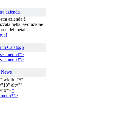
tra azienda
stra azienda è
izzata nella lavorazione
no e dei metalli
nua]
i in Catalogo
ss="menu3"
>
ss="menu3"
>
e News
f" width="5"
="13" alt=""
r="0">
"
="menu3"
>