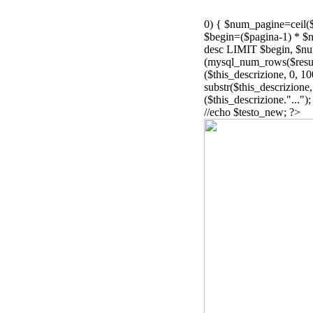
0) { $num_pagine=ceil($t
$begin=($pagina-1) * 
desc LIMIT $begin, $num
(mysql_num_rows($resul
($this_descrizione, 0, 1
substr($this_descrizione
($this_descrizione."...")
//echo $testo_new; ?>